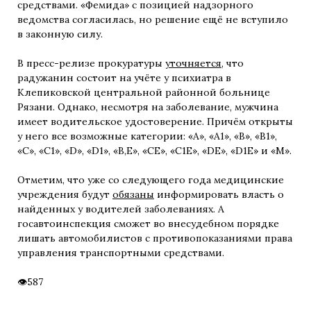
средствами. «Фемида» с позицией надзорного
ведомства согласилась, но решение ещё не вступило
в законную силу.
В пресс-релизе прокуратуры
уточняется
, что
радужанин состоит на учёте у психиатра в
Клепиковской центральной районной больнице
Рязани. Однако, несмотря на заболевание, мужчина
имеет водительское удостоверение. Причём открыты
у него все возможные категории: «A», «А1», «В», «В1»,
«С», «С1», «D», «D1», «В,Е», «СЕ», «С1Е», «DE», «D1E» и «M».
Отметим, что уже со следующего года медицинские
учреждения будут
обязаны
информировать власть о
найденных у водителей заболеваниях. А
госавтоинспекция сможет во внесудебном порядке
лишать автомобилистов с противопоказаниями права
управления транспортными средствами.
587