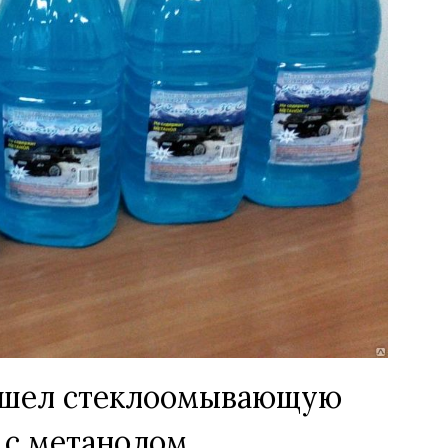
ашел стеклоомывающую
 с метанолом