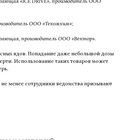
ающая «ICE DRIVE», производитель ООО
оизводитель ООО «Текомхим»;
зающая, производитель ООО «Вектор».
асных ядов. Попадание даже небольшой дозы
мерти. Использование таких товаров может
трь.
 не менее сотрудники ведомства призывают