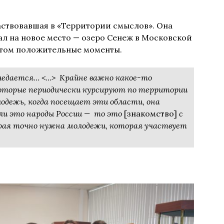
аствовавшая в «Территории смыслов». Она
ал на новое место — озеро Сенеж в Московской
этом положительные моменты.
риедается… <…> Крайне важно какое-то
оторые периодически курсируют по территории
дежь, когда посещает эти области, она
сли это народы России — то это
[знакомство]
с
рая точно нужна молодежи, которая участвует