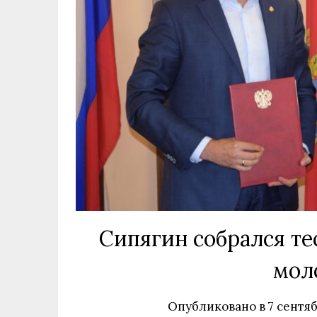
Сипягин собрался те
мол
Опубликовано в
7 сентяб