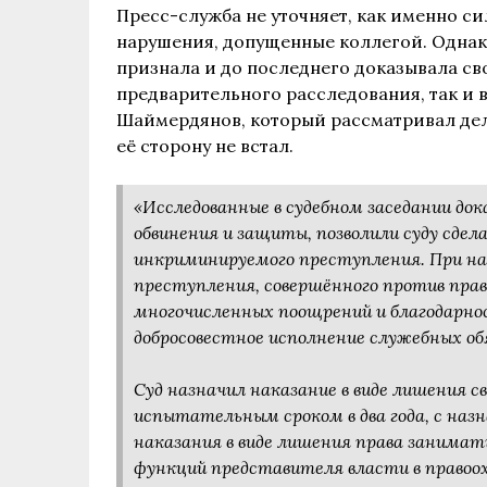
Пресс-служба не уточняет, как именно с
нарушения, допущенные коллегой. Однако
признала и до последнего доказывала св
предварительного расследования, так и в
Шаймердянов, который рассматривал дело
её сторону не встал.
«Исследованные в судебном заседании до
обвинения и защиты, позволили суду сдел
инкриминируемого преступления. При на
преступления, совершённого против право
многочисленных поощрений и благодарнос
добросовестное исполнение служебных об
Суд назначил наказание в виде лишения св
испытательным сроком в два года, с наз
наказания в виде лишения права занима
функций представителя власти в правоох