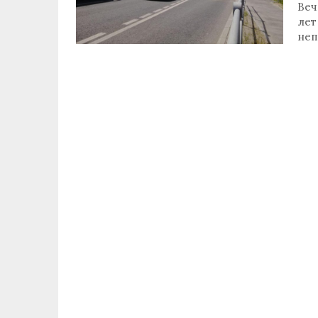
Веч
лет
неп