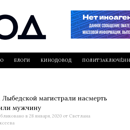
ЬЮ
БЛОГИ
КИНОДОВОД
ПОЛИТЗАКЛЮЧЁН
 Лыбедской магистрали насмерть
или мужчину
бликовано в
28 января, 2020
от
Светлана
ксеева