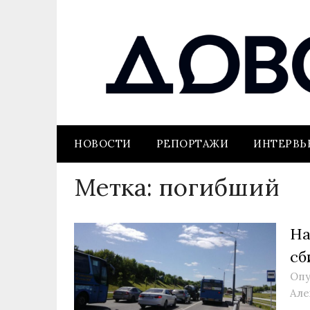
НОВОСТИ
РЕПОРТАЖИ
ИНТЕРВ
Метка:
погибший
На
сб
Опу
Але