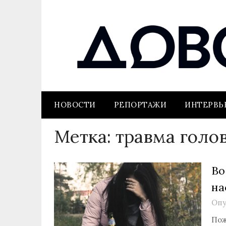
НОВОСТИ
РЕПОРТАЖИ
ИНТЕРВ
Метка:
травма голо
Во
на
Опу
Пож