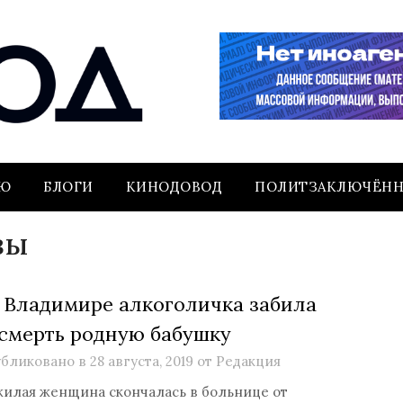
ЬЮ
БЛОГИ
КИНОДОВОД
ПОЛИТЗАКЛЮЧЁН
вы
 Владимире алкоголичка забила
смерть родную бабушку
бликовано в
28 августа, 2019
от
Редакция
илая женщина скончалась в больнице от