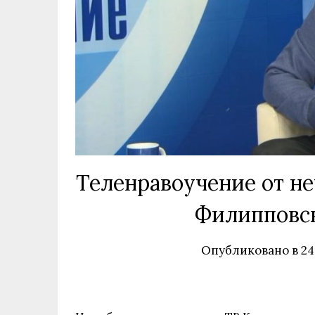
Теленравоучение от не
Филипповск
Опубликовано в
24