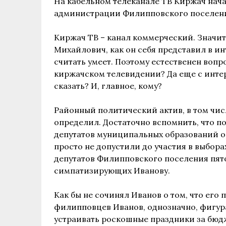
На кабельном телеканале ТВ Киржач нач
администрации Филипповского поселен
Киржач ТВ – канал коммерческий. Значит
Михайлович, как он себя представил в ин
считать умеет. Поэтому естественен вопр
киржачском телевидении? Да еще с интер
сказать? И, главное, кому?
Районный политический актив, в том чис
определил. Достаточно вспомнить, что п
депутатов муниципальных образований о
просто не допустили до участия в выбор
депутатов Филипповского поселения пято
симпатизирующих Иванову.
Как бы не сочинял Иванов о том, что его
филипповцев Иванов, однозначно, фигур
устраивать роскошные праздники за бюдж