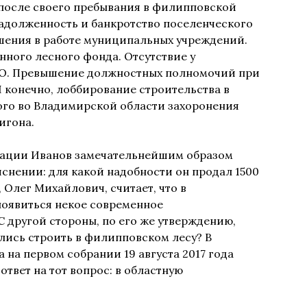
 после своего пребывания в филипповской
адолженность и банкротство поселенческого
ения в работе муниципальных учреждений.
ного лесного фонда. Отсутствие у
КО. Превышение должностных полномочий при
И конечно, лоббирование строительства в
го во Владимирской области захоронения
игона.
кации Иванов замечательнейшим образом
яснении: для какой надобности он продал 1500
 Олег Михайлович, считает, что в
оявиться некое современное
 другой стороны, по его же утверждению,
ались строить в филипповском лесу? В
на первом собрании 19 августа 2017 года
твет на тот вопрос: в областную