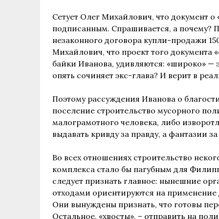
Сетует Олег Михайлович, что документ о
подписанным. Спрашивается, а почему? 
незаконного договора купли-продажи 15
Михайлович, что проект того документа
байки Иванова, удивляются: «широко» — э
опять сочиняет экс-глава? И верит в реал
Поэтому рассуждения Иванова о благост
поселение строительство мусорного пол
малограмотного человека, либо изворот
выдавать кривду за правду, а фантазии за
Во всех отношениях строительство неко
комплекса стало бы пагубным для Филипп
следует признать главное: нынешние ор
отходами ориентируются на применение 
Они вынуждены признать, что готовы пер
Остальное, «хвосты», – отправить на полиг