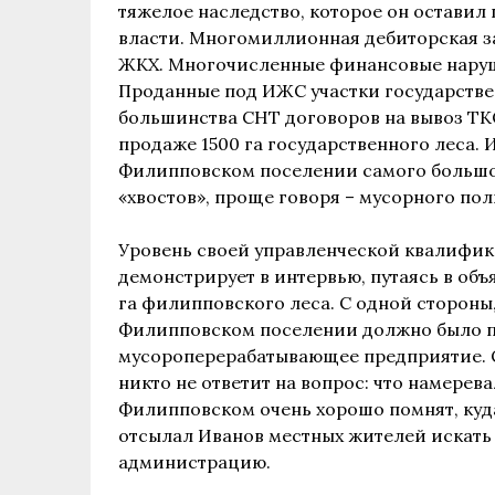
тяжелое наследство, которое он оставил
власти. Многомиллионная дебиторская з
ЖКХ. Многочисленные финансовые наруш
Проданные под ИЖС участки государствен
большинства СНТ договоров на вывоз Т
продаже 1500 га государственного леса. 
Филипповском поселении самого большо
«хвостов», проще говоря – мусорного пол
Уровень своей управленческой квалифи
демонстрирует в интервью, путаясь в объ
га филипповского леса. С одной стороны,
Филипповском поселении должно было п
мусороперерабатывающее предприятие. С
никто не ответит на вопрос: что намерев
Филипповском очень хорошо помнят, куда 
отсылал Иванов местных жителей искать о
администрацию.