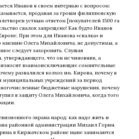
ается Иванов в своем интервью с вопросом:
казывается, продавая за гроши филипповскую
летворен устным ответом [покупателей 1500 га
ельство свалок запрещено! Как будто Иванов
Европе. При этом для Иванова «свалка» и
 по мнению Олега Михайловича, не допустимы, а
нное следует захоронить. Слушая
, утверждающего, что он не чиновник, а
роизносит взаимоисключающие сомнительные
очему развалился колхоз им. Кирова, почему в
и муниципальных учреждений за период
многочисленные бюджетные нарушения, почему
тупил в защиту Олега Михайловича, когда того
рации.
левизионного экрана народ: как надо жить и
глава районной администрации Михаил Горин.
Горина в Киржачском районе ныне занимаются