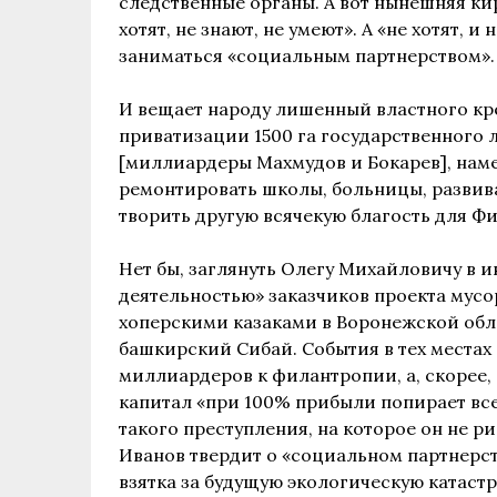
следственные органы. А вот нынешняя кирж
хотят, не знают, не умеют». А «не хотят,
заниматься «социальным партнерством».
И вещает народу лишенный властного кре
приватизации 1500 га государственного 
[миллиардеры Махмудов и Бокарев], наме
ремонтировать школы, больницы, развива
творить другую всячекую благость для Ф
Нет бы, заглянуть Олегу Михайловичу в и
деятельностью» заказчиков проекта мусо
хоперскими казаками в Воронежской обл
башкирский Сибай. События в тех местах
миллиардеров к филантропии, а, скорее,
капитал «при 100% прибыли попирает все
такого преступления, на которое он не ри
Иванов твердит о «социальном партнерств
взятка за будущую экологическую катаст