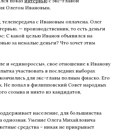
ался показ
интервью
с экс-главой
ия Олегом Ивановым.
, телепередача с Ивановым оплачена. Олег
тервью, — производственник, то есть деньги
ос: С какой целью Иванов объявился на
вью за немалые деньги? Что хочет этим
ле и «единороссы», свое отношение к Иванову
опытка участвовать в последних выборах
кончились для экс-главы полным фиаско. Его
ах. Не попал в филипповский Совет народных
го созыва и никто из кандидатов,
 поддерживает население, для большинства
а одиозная. Умение Олега Михайловича
етные средства – никак не прикрывает