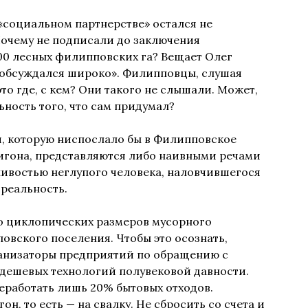
 «социальном партнерстве» остался не
Почему не подписали до заключения
00 лесных филипповских га? Вещает Олег
 «обсуждался широко». Филипповцы, слушая
то где, с кем? Они такого не слышали. Может,
ьность того, что сам придумал?
и, которую ниспослало бы в Филипповское
игона, представляются либо наивными речами
ливостью неглупого человека, наловчившегося
 реальность.
го циклопических размеров мусорного
овского поселения. Чтобы это осознать,
ганизаторы предприятий по обращению с
дешевых технологий полувековой давности.
еработать лишь 20% бытовых отходов.
он, то есть — на свалку. Не сбросить со счета и