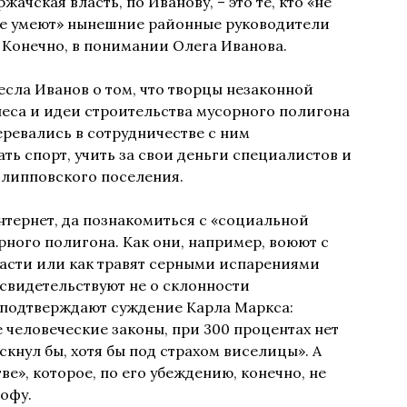
ачская власть, по Иванову, – это те, кто «не
 и не умеют» нынешние районные руководители
 Конечно, в понимании Олега Иванова.
сла Иванов о том, что творцы незаконной
леса и идеи строительства мусорного полигона
ревались в сотрудничестве с ним
ть спорт, учить за свои деньги специалистов и
илипповского поселения.
нтернет, да познакомиться с «социальной
рного полигона. Как они, например, воюют с
асти или как травят серными испарениями
 свидетельствуют не о склонности
 подтверждают суждение Карла Маркса:
 человеческие законы, при 300 процентах нет
скнул бы, хотя бы под страхом виселицы». А
е», которое, по его убеждению, конечно, не
рофу.