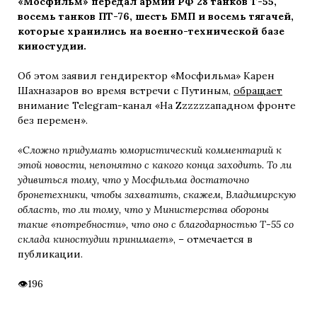
«Мосфильм» передал армии РФ 28 танков Т-55,
восемь танков ПТ-76, шесть БМП и восемь тягачей,
которые хранились на военно-технической базе
киностудии.
Об этом заявил гендиректор «Мосфильма» Карен
Шахназаров во время встречи с Путиным,
обращает
внимание Telegram-канал «На Zzzzzzападном фронте
без перемен».
«Сложно придумать юмористический комментарий к
этой новости, непонятно с какого конца заходить. То ли
удивиться тому, что у Мосфильма достаточно
бронетехники, чтобы захватить, скажем, Владимирскую
область, то ли тому, что у Министерства обороны
такие «потребности», что оно с благодарностью Т-55 со
склада киностудии принимает»
, – отмечается в
публикации.
196