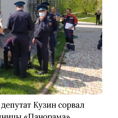
 депутат Кузин сорвал
иницы «Панорама»