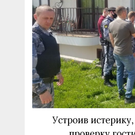
Устроив истерику,
проверку гост