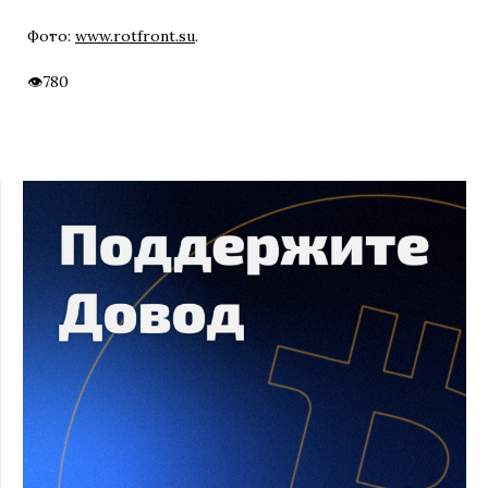
Фото:
www.rotfront.su
.
780