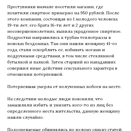
Преступники вначале посетили магазин, где
похитили спиртное примерно на 950 рублей. После
этого компания, состоящая из 1 молодого человека
19-ти лет, его брата 16-ти лет и 2 других
несовершеннолетних, выпила украденное спиртное.
Подростки направились к трубам теплотрассы в
поисках бездомных. Там они нашли женщину 41-го
года, стали оскорблять ее, избивать ногами и
подручными средствами, в том числе стеклянной
бутылкой и палкой. Затем старший из нападавших
совершил иные действия сексуального характера в
отношении потерпевшей.
Потерпевшая умерла от полученных побоев на месте.
На следствии молодые люди пояснили, что
замышляли избить и унизить кого-то из лиц без
определенного места жительства, данную женщину
нашли случайно.
Подозреваемые обвинялись по целому списку статей,