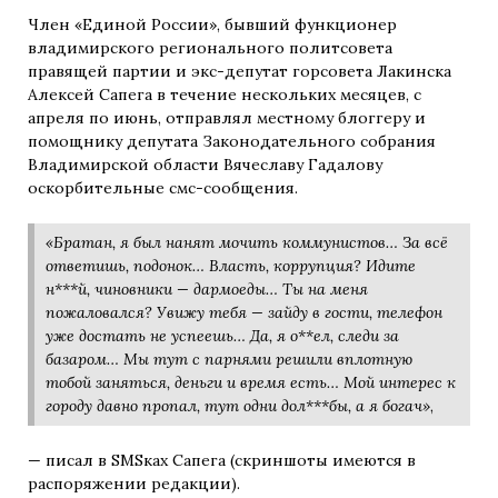
Член «Единой России», бывший функционер
владимирского регионального политсовета
правящей партии и экс-депутат горсовета Лакинска
Алексей Сапега в течение нескольких месяцев, с
апреля по июнь, отправлял местному блоггеру и
помощнику депутата Законодательного собрания
Владимирской области Вячеславу Гадалову
оскорбительные смс-сообщения.
«Братан, я был нанят мочить коммунистов… За всё
ответишь, подонок… Власть, коррупция? Идите
н***й, чиновники — дармоеды… Ты на меня
пожаловался? Увижу тебя — зайду в гости, телефон
уже достать не успеешь… Да, я о**ел, следи за
базаром… Мы тут с парнями решили вплотную
тобой заняться, деньги и время есть… Мой интерес к
городу давно пропал, тут одни дол***бы, а я богач»
,
— писал в SMSках Сапега (скриншоты имеются в
распоряжении редакции).