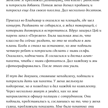
мебелью. Я предложил [агитацию], они взяли с радостью
и попросили добавки. Потом меня догнал продавец и
попросил еще для своего поселка. Дал несколько десятков.
Приехал во Владимир и оказался на площади, где шел
концерт. Раздавать не собирался, а ждал товарищей, с
которыми договорился встретиться. Вдруг заиграл Цой и
парень запел «Перемен». Была шальная мысль, что
классно бы сейчас раздать, но это не входило в мои
планы. Когда я стоял на остановке, ко мне подошли
четверо ребят и попросили сделать с ними селфи.
Оказалось, подписчики. Я согласился и достал агит-
пакеты, чтобы с ними сфоткаться. Дал каждому и мы
сфотографировались. После этого они ушли.
И тут две девушки, стоявшие неподалеку, подошли и
попросили дать им пакеты. У меня мелькнуло
подозрение, но я помедлил и дал каждой по комплекту.
Через несколько минут я увидел, как ко мне
направляется офицер полиции с сотрудником. Они
подошли, представились и, сославшись на то, что у меня
сумка, предложили показать. Мне было понятно: они