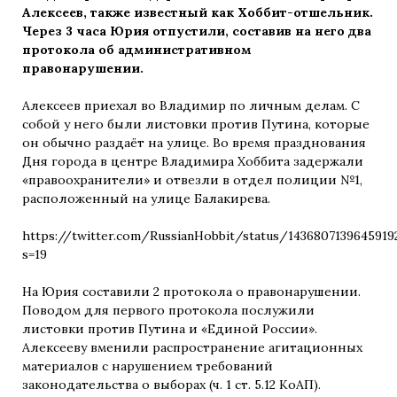
Алексеев, также известный как Хоббит-отшельник.
Через 3 часа Юрия отпустили, составив на него два
протокола об административном
правонарушении.
Алексеев приехал во Владимир по личным делам. С
собой у него были листовки против Путина, которые
он обычно раздаёт на улице. Во время празднования
Дня города в центре Владимира Хоббита задержали
«правоохранители» и отвезли в отдел полиции №1,
расположенный на улице Балакирева.
https://twitter.com/RussianHobbit/status/1436807139645919
s=19
На Юрия составили 2 протокола о правонарушении.
Поводом для первого протокола послужили
листовки против Путина и «Единой России».
Алексееву вменили распространение агитационных
материалов с нарушением требований
законодательства о выборах (ч. 1 ст. 5.12 КоАП).