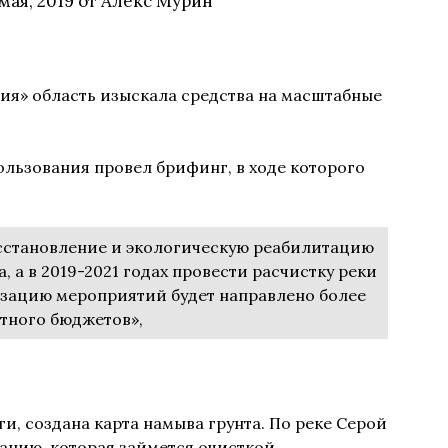
 мая, 2019
от
Алекс Мурин
ия» область изыскала средства на масштабные
льзования провел брифинг, в ходе которого
осстановление и экологическую реабилитацию
, а в 2019-2021 годах провести расчистку реки
изацию мероприятий будет направлено более
стного бюджетов»,
и, создана карта намыва грунта. По реке Серой
анию, которая займется очисткой.