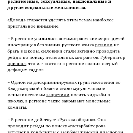
религиозные, сексуальные, национальные и
другие социальные меньшинства.
«Довод» старается уделять этим темам наиболее
пристальное внимание.
– В регионе усилились антимигрантские меры: детей
иностранцев без знания русского языка
решили
не
брать в школы, силовики стали активно
проводить
рейды по поиску нелегальных мигрантов. Губернатор
признал
, что из-за этого в регионе возник острый
дефицит кадров.
– Одной из дискриминируемых групп населения во
Владимирской области стало мусульманское
меньшинство: им
запретили
носить хиджабы в
школах, в регионе также
закрывают
молельные
комнаты.
– В регионе действует «Русская община». Она
проводит
рейды по поиску «гастарбайтеров»,
вступает
в конфликты с азербайджанской диаспорой