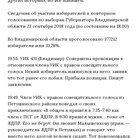
других историях, но всё напишем.
Сведения об участии избирателей в повторном
голосовании по выборам Губернатора Владимирской
области 23 сентября 2018 года (по состоянию на 18.00):
Во Владимирской области проголосовало 377212
избирателя или 33,28%.
19.55. УИК 431 (Владимир): Совершена провокация в
отношении члена УИК с правом совещательного
голоса. Некий избиратель накинулся на него, заявив,
что тот ранее его побил. Прибыла полиция. Пишут
заявления.
19.49. Член УИК с правом совещательного голоса из
Петушинского района поведал о своих
приключениях: «В общем я пришёл в 7:35-7:40 как
член с ПСГ от ЛДПР. В 9:30 пришёл мужик… тоже от
ЛДПР. Его не берут. Он звонит Малышенкову (прим. —
руководитель ЛДПР в Петушках) и говорит, что
вместо него другой человек сидит. Тот повозмущался