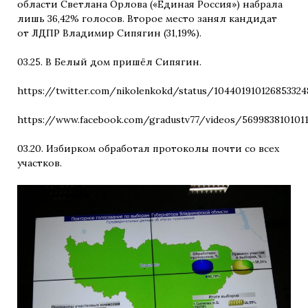
области Светлана Орлова («Единая Россия») набрала
лишь 36,42% голосов. Второе место занял кандидат
от ЛДПР Владимир Сипягин (31,19%).
03.25. В Белый дом пришёл Сипягин.
https://twitter.com/nikolenkokd/status/104401910126853324
https://www.facebook.com/gradustv77/videos/569983810101
03.20. Избирком обработал протоколы почти со всех
участков.