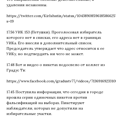
удаления незаконны.
https://twitter.com/KirIshutin/status/1043890859618586625
s=19
17.56 УИК 153 (Петушки). Проголосовал избиратель
которого нет в списках, его адреса нет в границах
УИКа. Его внесли в дополнительный список.
Председатель утверждает что адрес относится к ее
УИКу, но подтвердить ни чего не может.
17.48 Вот и видео о пикетах подоспело от коллег из
Градус Тв:
https://www.facebook.com/gradustv77/videos/713691692331
17.45 Поступила информация, что сегодня в городе
прошла серия одиночных пикетов против
фальсификаций на выборах. Пикетируют
наблюдатели, которых не допустили на
избирательные участки.