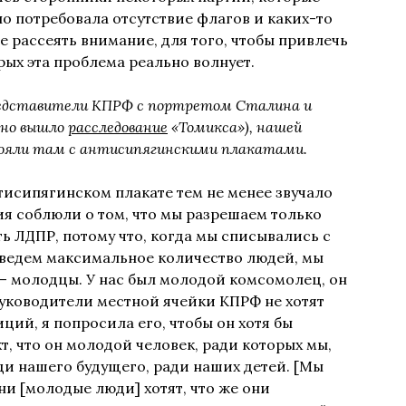
но потребовала отсутствие флагов и каких-то
не рассеять внимание, для того, чтобы привлечь
ых эта проблема реально волнует.
представители КПРФ с портретом Сталина и
вно вышло
расследование
«Томикса»), нашей
ояли там с антисипягинскими плакатами.
тисипягинском плакате тем не менее звучало
ия соблюли о том, что мы разрешаем только
ь ЛДПР, потому что, когда мы списывались с
иведем максимальное количество людей, мы
 — молодцы. У нас был молодой комсомолец, он
руководители местной ячейки КПРФ не хотят
ций, я попросила его, чтобы он хотя бы
т, что он молодой человек, ради которых мы,
ади нашего будущего, ради наших детей. [Мы
ни [молодые люди] хотят, что же они