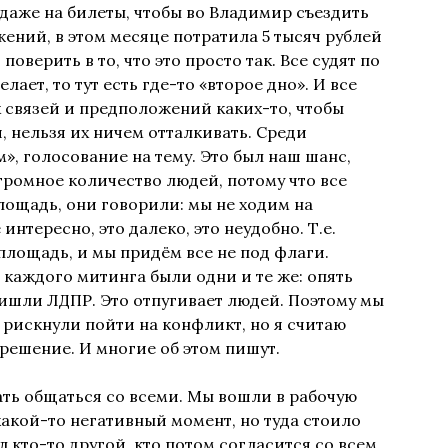
 даже на билеты, чтобы во Владимир съездить
ний, в этом месяце потратила 5 тысяч рублей
оверить в то, что это просто так. Все судят по
елает, то тут есть где-то «второе дно». И все
х связей и предположений каких-то, чтобы
 нельзя их ничем отталкивать. Среди
», голосование на тему. Это был наш шанс,
ромное количество людей, потому что все
ощадь, они говорили: мы не ходим на
интересно, это далеко, это неудобно. Т.е.
площадь, и мы придём все не под флаги.
 каждого митинга были одни и те же: опять
ишли ЛДПР. Это отпугивает людей. Поэтому мы
 рискнули пойти на конфликт, но я считаю
 решение. И многие об этом пишут.
ть общаться со всеми. Мы вошли в рабочую
какой-то негативный момент, но туда стоило
л кто-то другой, кто потом согласится со всем,