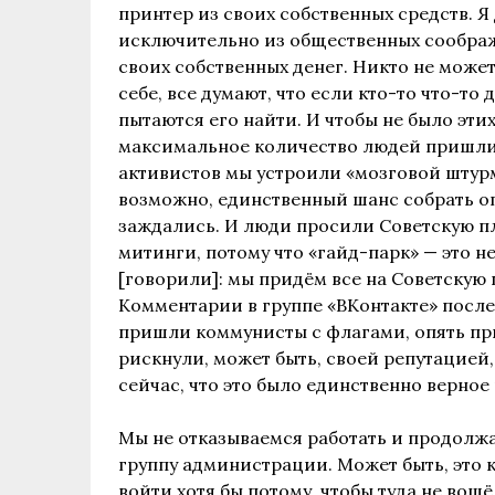
принтер из своих собственных средств. Я
исключительно из общественных соображе
своих собственных денег. Никто не может п
себе, все думают, что если кто-то что-то д
пытаются его найти. И чтобы не было эти
максимальное количество людей пришли,
активистов мы устроили «мозговой штурм
возможно, единственный шанс собрать ог
заждались. И люди просили Советскую пл
митинги, потому что «гайд-парк» — это не 
[говорили]: мы придём все на Советскую 
Комментарии в группе «ВКонтакте» после
пришли коммунисты с флагами, опять пр
рискнули, может быть, своей репутацией,
сейчас, что это было единственно верное
Мы не отказываемся работать и продолжа
группу администрации. Может быть, это 
войти хотя бы потому, чтобы туда не вошё