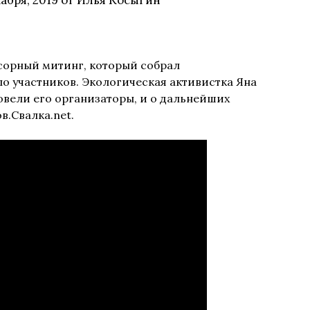
абря, 2019
от
Илья Косыгин
орный митинг, который собрал
о участников. Экологическая активистка Яна
овели его организаторы, и о дальнейших
.Свалка.net.