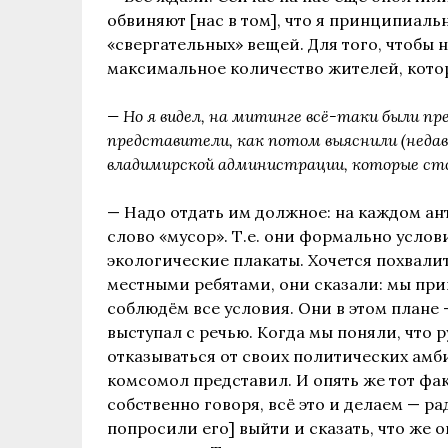
обвиняют [нас в том], что я принципиаль
«свергательных» вещей. Для того, чтобы 
максимальное количество жителей, котор
— Но я видел, на митинге всё-таки были 
представители, как потом выяснили (неда
владимирской администрации, которые ст
— Надо отдать им должное: на каждом ан
слово «мусор». Т.е. они формально услов
экологические плакаты. Хочется похвалит
местными ребятами, они сказали: мы пр
соблюдём все условия. Они в этом плане
выступал с речью. Когда мы поняли, что 
отказываться от своих политических амби
комсомол представил. И опять же тот фак
собственно говоря, всё это и делаем — р
попросили его] выйти и сказать, что же о