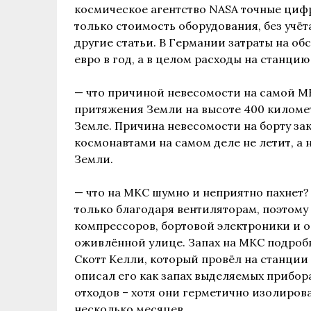
космическое агентство NASA точные цифр
только стоимость оборудования, без учёт
другие статьи. В Германии затраты на о
евро в год, а в целом расходы на станцию
— что причиной невесомости на самой
М
притяжения Земли на высоте 400 километр
Земле. Причина невесомости на борту зак
космонавтами на самом деле не летит, а 
Земли.
— что на
МКС
шумно и неприятно пахнет?
только благодаря вентиляторам, поэтому 
компрессоров, бортовой электроники и о
оживлённой улице. Запах на
МКС
подробн
Скотт Келли, который провёл на станции 
описал его как запах выделяемых прибора
отходов – хотя они герметично изолирова
несколько месяцев.