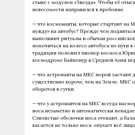
стыке с модулем «Звезда». Чтобы её отыс
невесомости направился к пробоине.
— что космонавты, которые стартуют на
М
нужду» на автобус? Прежде чем подняться
выполняют ритуалы и обычаи российской
помочиться на колесо автобуса по пути к
традиции положил пионер космоса Юрий 
космодроме Байконур в Средней Азии пе
— что астронавты на
МКС
порой застают д
существенно короче, чем на Земле.
МКС
о
оборотов в сутки.
— что у астронавтов на
МКС
всегда насмо
носа незаметно и автоматически попадает
Слизистые оболочки носа отекают, а бала
касается не только носа: опухает всё лицо