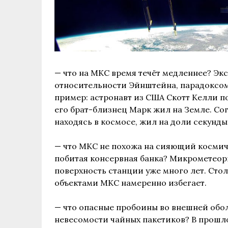
— что на
МКС
время течёт медленнее? Эк
относительности Эйнштейна, парадоксом
пример: астронавт из США Скотт Келли п
его брат-близнец Марк жил на Земле. Со
находясь в космосе, жил на доли секунды
— что
МКС
не похожа на сияющий космиче
побитая консервная банка? Микрометео
поверхность станции ​​уже много лет. С
объектами
МКС
намеренно избегает.
— что опасные пробоины во внешней обо
невесомости чайных пакетиков? В прошл