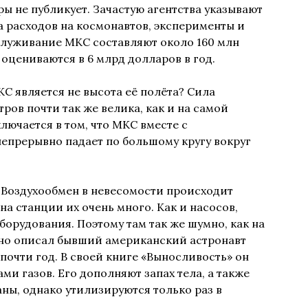
ы не публикует. Зачастую агентства указывают
а расходов на космонавтов, эксперименты и
бслуживание
МКС
составляют около 160 млн
 оцениваются в 6 млрд долларов в год.
КС
является не высота её полёта? Сила
ов почти так же велика, как и на самой
лючается в том, что
МКС
вместе с
непрерывно падает по большому кругу вокруг
 Воздухообмен в невесомости происходит
на станции их очень много. Как и насосов,
борудования. Поэтому там так же шумно, как на
о описал бывший американский астронавт
почти год. В своей книге «Выносливость» он
ми газов. Его дополняют запах тела, а также
ны, однако утилизируются только раз в