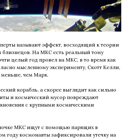
сперты называют эффект, восходящий к теории
 близнецов. На
МКС
есть реальный тому
очти целый год провел на
МКС
, в то время как
гласно мысленному эксперименту, Скотт Келли,
 меньше, чем Марк.
ский корабль, а скорее выглядит как сильно
риты и космический мусор повреждают
толкновения с крупными космическими
лочке
МКС
ищут с помощью парящих в
ом году космонавты зафиксировали утечку на