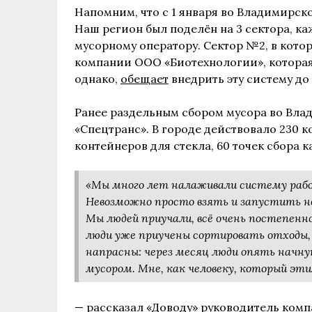
Напомним, что с 1 января во Владимирск
Наш регион был поделён на 3 сектора, к
мусорному оператору. Сектор №2, в кото
компании ООО «Биотехнологии», которая
однако,
обещает
внедрить эту систему до 
Ранее раздельным сбором мусора во Вл
«Спецтранс». В городе действовало 230 к
контейнеров для стекла, 60 точек сбора 
«Мы много лет налаживали систему работ
Невозможно просто взять и запустить но
Мы людей приучали, всё очень постепенно
люди уже приучены сортировать отходы, 
напрасны: через месяц люди опять начн
мусором. Мне, как человеку, который эти
—
рассказал
«Доводу» руководитель комп