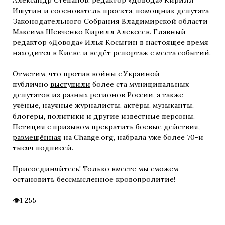
Александр Степанов, редактор «Довода» Кирилл
Ишутин и сооснователь проекта, помощник депутата
Законодательного Собрания Владимирской области
Максима Шевченко Кирилл Алексеев. Главный
редактор «Довода» Илья Косыгин в настоящее время
находится в Киеве и
ведёт
репортаж с места событий.
Отметим, что против войны с Украиной
публично
выступили
более ста муниципальных
депутатов из разных регионов России, а также
учёные, научные журналисты, актёры, музыканты,
блогеры, политики и другие известные персоны.
Петиция с призывом прекратить боевые действия,
размещённая
на Change.org, набрала уже более 70-и
тысяч подписей.
Присоединяйтесь! Только вместе мы сможем
остановить бессмысленное кровопролитие!
1 255