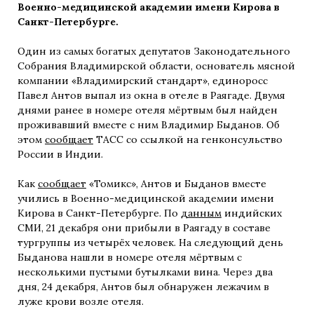
Военно-медицинской академии имени Кирова в
Санкт-Петербурге.
Один из самых богатых депутатов Законодательного
Собрания Владимирской области, основатель мясной
компании «Владимирский стандарт», единоросс
Павел Антов выпал из окна в отеле в Раягаде. Двумя
днями ранее в номере отеля мёртвым был найден
проживавший вместе с ним Владимир Быданов. Об
этом
сообщает
ТАСС со ссылкой на генконсульство
России в Индии.
Как
сообщает
«Томикс», Антов и Быданов вместе
учились в Военно-медицинской академии имени
Кирова в Санкт-Петербурге. По
данным
индийских
СМИ, 21 декабря они прибыли в Раягаду в составе
тургруппы из четырёх человек. На следующий день
Быданова нашли в номере отеля мёртвым с
несколькими пустыми бутылками вина. Через два
дня, 24 декабря, Антов был обнаружен лежачим в
луже крови возле отеля.