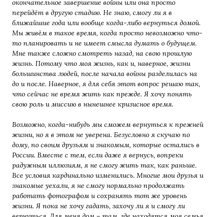
окончательное завершение войны или она просто
перейдёт в другую стадию. Не знаю, смогу ли я в
ближайшие года или вообще когда-либо вернуться домой.
Мы живём в такое время, когда просто невозможно что-
то планировать и не имеет смысла думать о будущем.
Мне также сложно смотреть назад, на свою прошлую
жизнь. Потому что моя жизнь, как и, наверное, жизни
большинства людей, после начала войны разделилась на
до и после. Наверное, я для себя этот вопрос решаю так,
что сейчас не время жить как прежде. Я хочу понять
свою роль и миссию в нынешнее кризисное время.
Возможно, когда-нибудь мы сможем вернуться к прежней
жизни, но я в этом не уверена. Безусловно я скучаю по
дому, по своим друзьям и знакомым, которые остались в
России. Вместе с тем, если даже я вернусь, вопреки
радужным иллюзиям, я не смогу жить так, как раньше.
Все условия кардинально изменились. Многие мои друзья и
знакомые уехали, я не смогу нормально продолжать
работать фотографом и сохранять тот же уровень
жизни. Я пока не хочу гадать, захочу ли я и смогу ли
вернуться. Для меня дом – там, где находятся моя семья,