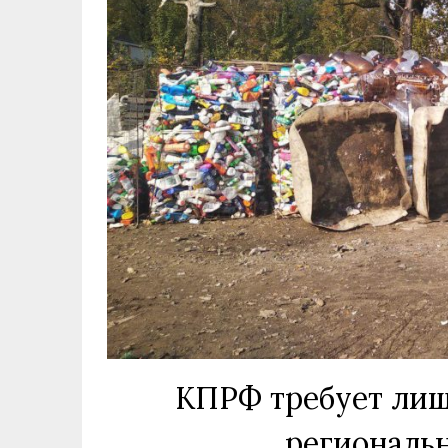
КПРФ требует лиш
региональн