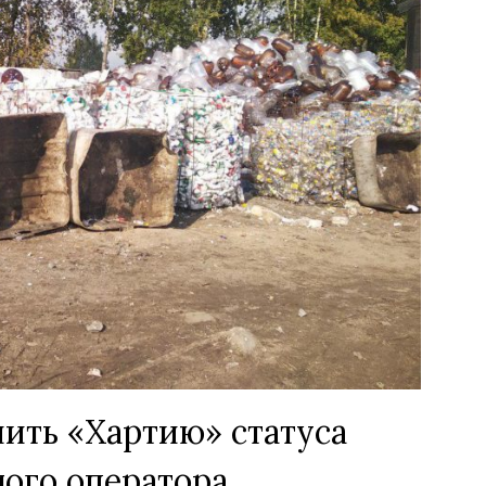
ить «Хартию» статуса
ого оператора