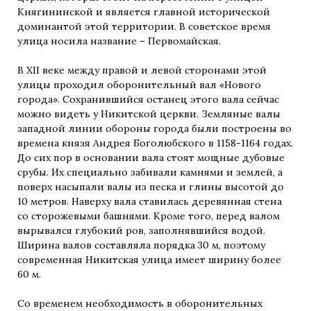
Княгининской и является главной исторической
доминантой этой территории. В советское время
улица носила название – Первомайская.
В XII веке между правой и левой сторонами этой
улицы проходил оборонительный вал «Нового
города». Сохранившийся останец этого вала сейчас
можно видеть у Никитской церкви. Земляные валы
западной линии обороны города были построены во
времена князя Андрея Боголюбского в 1158-1164 годах.
До сих пор в основании вала стоят мощные дубовые
срубы. Их специально забивали камнями и землей, а
поверх насыпали валы из песка и глины высотой до
10 метров. Наверху вала ставилась деревянная стена
со сторожевыми башнями. Кроме того, перед валом
вырывался глубокий ров, заполнявшийся водой.
Ширина валов составляла порядка 30 м, поэтому
современная Никитская улица имеет ширину более
60 м.
Со временем необходимость в оборонительных