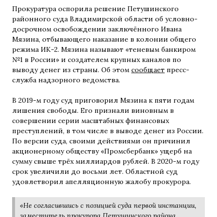
Прокуратура оспорила решение Петушинского
районного суда Владимирской области об условно-
досрочном освобождении заключённого Ивана
Мязина, отбывающего наказание в колонии общего
режима ИК-2. Мязина называют «теневым банкиром
№1 в России» и создателем крупных каналов по
выводу денег из страны. Об этом
сообщает
пресс-
служба надзорного ведомства.
В 2019-м году суд приговорил Мязина к пяти годам
лишения свободы. Его признали виновным в
совершении серии масштабных финансовых
преступлений, в том числе в выводе денег из России.
По версии суда, своими действиями он причинил
акционерному обществу «Промсбербанк» ущерб на
сумму свыше трёх миллиардов рублей. В 2020-м году
срок увеличили до восьми лет. Областной суд
удовлетворил апелляционную жалобу прокурора.
«Не согласившись с позицией суда первой инстанции,
заместитель прокурора Петушинского района