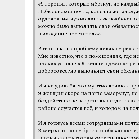
«9 героинь, которые мёрзнут, но кажд
Небыловской почте, конечно же, заслуж
орденов, им нужно лишь включённое от
можно было выполнять свои обязаннос
в их здание посетителям.
Вот только их проблему никак не решат
Мне известно, что в помещениях, где не
в таких условиях 9 женщин демонстриру
добросовестно выполняют свои обязан
И я не удивлён такому отношению к пр
9 женщин скоро на почте замёрзнут, но
бездействие не встретишь нигде, таког
районе случается всё, и холодом на по
И я горжусь всеми сотрудницами почты
Замерзают, но не бросают обязанности,
героинь здесь готовы умереть простому