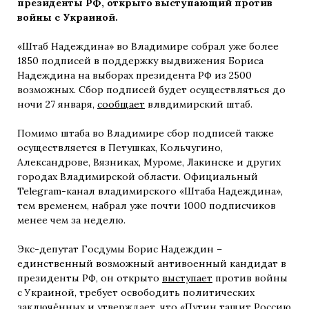
президенты РФ, открыто выступающий против
войны с Украиной.
«Штаб Надеждина» во Владимире собрал уже более
1850 подписей в поддержку выдвижения Бориса
Надеждина на выборах президента РФ из 2500
возможных. Сбор подписей будет осуществляться до
ночи 27 января,
сообщает
влвдимирский штаб.
Помимо штаба во Владимире сбор подписей также
осуществляется в Петушках, Кольчугино,
Александрове, Вязниках, Муроме, Лакинске и других
городах Владимирской области. Официальный
Telegram-канал владимирского «Штаба Надеждина»,
тем временем, набрал уже почти 1000 подписчиков
менее чем за неделю.
Экс-депутат Госдумы Борис Надеждин –
единственный возможный антивоенный кандидат в
президенты РФ, он открыто
выступает
против войны
с Украиной, требует освободить политических
заключённых и утверждает, что «Путин тащит Россию