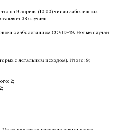
то на 9 апреля (10:00) число заболевших
тавляет 38 случаев.
овека с заболеванием COVID-19. Новые случаи
оторых с летальным исходом). Итого: 9;
;
го: 2;
2;
 Но от них стало известно днями ранее.