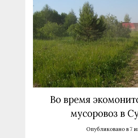
Во время экомонито
мусоровоз в С
Опубликовано в
7 и