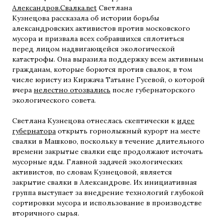
Александров.Свалка.net
Светлана
Кузнецова рассказала об истории борьбы
александровских активистов против московского
мусора и призвала всех собравшихся сплотиться
перед лицом надвигающейся экологической
катастрофы. Она выразила поддержку всем активным
гражданам, которые борются против свалок, в том
числе юристу из Киржача Татьяне Гусевой, о которой
вчера
нелестно отозвались
после губернаторского
экологического совета.
Светлана Кузнецова отнеслась скептически к
идее
губернатора
открыть горнолыжный курорт на месте
свалки в Машково, поскольку в течение длительного
времени закрытые свалки еще продолжают источать
мусорные яды. Главной задачей экологических
активистов, по словам Кузнецовой, является
закрытие свалки в Александрове. Их инициативная
группа выступает за внедрение технологий глубокой
сортировки мусора и использование в производстве
вторичного сырья.