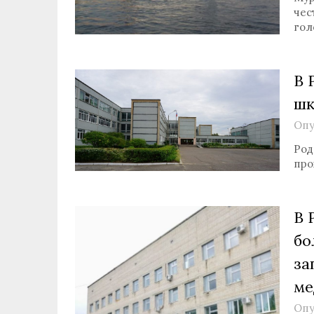
чес
гол
В 
шк
Опу
Род
про
В 
бо
за
ме
Опу