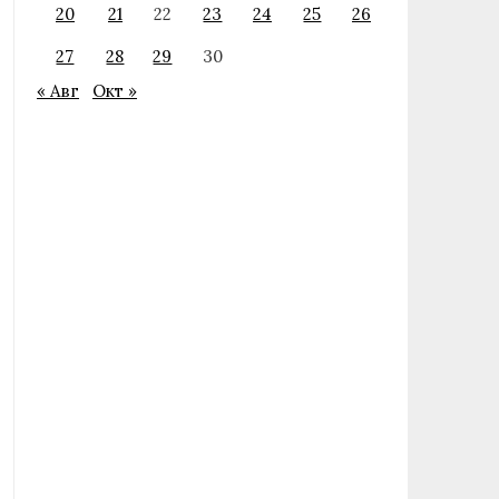
20
21
22
23
24
25
26
27
28
29
30
« Авг
Окт »