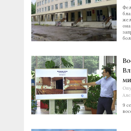
Фел
бла
жел
она
зап
бол
Во
Вл
ми
Опу
Але
9 с
вос