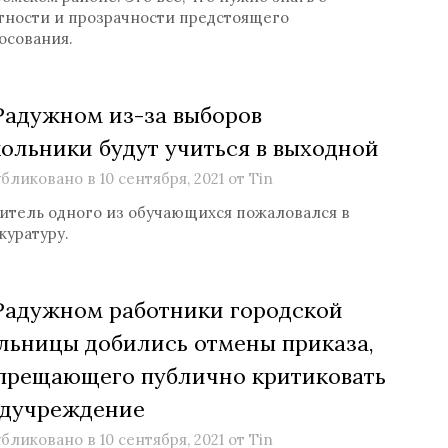
тности и прозрачности предстоящего
осования.
Радужном из-за выборов
ольники будут учиться в выходной
бликовано в
10 сентября, 2021
от
Tin
итель одного из обучающихся пожаловался в
куратуру.
Радужном работники городской
льницы добились отмены приказа,
прещающего публично критиковать
дучреждение
бликовано в
10 сентября, 2021
от
Tin