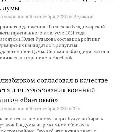
сдумы
бликовано в
10 сентября, 2021
от
Редакция
рдинатор движения «Голос» во Владимирской
асти (признанного в августе 2021 года
агентом) Юлия Рудакова составила рейтинг
димирских кандидатов в депутаты
ударственной Думы. Своими наблюдениями она
елилась на странице в Facebook.
лизбирком согласовал в качестве
ста для голосования военный
лигон «Вантовый»
бликовано в
10 сентября, 2021
от
Tin
ьше тысячи военнослужащих будут выбирать
утатов Госдумы на режимном объекте в
омском районе. Это всё, что нужно знать о