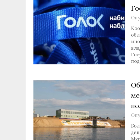
Го
Опу
Коо
обл
ино
вла
Гос
под
Об
ме
по
Опу
Бол
деп
Мур