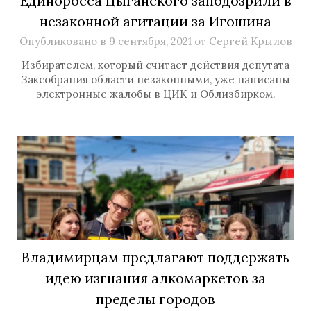
Единоросса Цыганского заподозрили в
незаконной агитации за Игошина
Опубликовано в
9 сентября, 2021
от
Сергей Крылов
Избирателем, который считает действия депутата
Заксобрания области незаконными, уже написаны
электронные жалобы в ЦИК и Облизбирком.
Владимирцам предлагают поддержать
идею изгнания алкомаркетов за
пределы городов