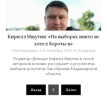
Кирилл Ишутин: «На выборах никто не
хотел бороться»
Опубликовано в
11 сентября, 2023
от
Редакция
Редактор «Довода» Кирилл Ишутин в своей
авторской колонке рассуждает о результатах
выборов депутатов Заксобрания Владимирской
области.
Назад
2
Далее