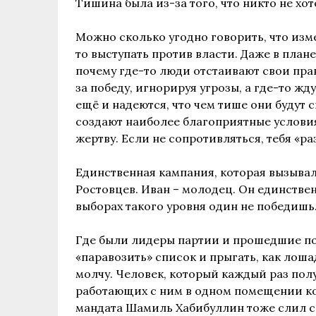
Тишина была из-за того, что никто не хот
Можно сколько угодно говорить, что изме
то выступать против власти. Даже в план
почему где-то люди отстаивают свои права
за победу, игнорируя угрозы, а где-то жду
ещё и надеются, что чем тише они будут с
создают наиболее благоприятные услови
жертву. Если не сопротивляться, тебя «ра
Единственная кампания, которая вызывал
Ростовцев. Иван – молодец. Он единствен
выборах такого уровня один не победишь
Где были лидеры партии и прошедшие п
«паравозить» список и прыгать, как лоша
молчу. Человек, который каждый раз полу
работающих с ним в одном помещении кол
мандата Шамиль Хабибуллин тоже слил с