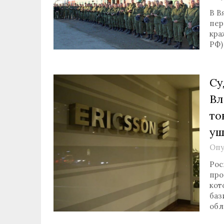
В В
пер
краж
РФ)
Су
Вл
то
уш
Опу
Рос
про
кот
баз
обл