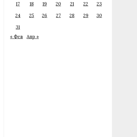
17
18
19
20
21
22
23
24
25
26
27
28
29
30
31
« Фев
Апр »