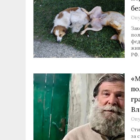
бе
Опу
Зак
пол
фед
жив
РФ.
«М
по
гр
Вл
Опу
Сти
за 