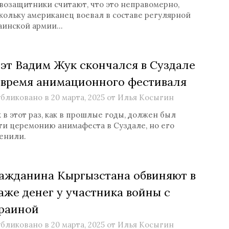
возащитники считают, что это неправомерно,
кольку американец воевал в составе регулярной
аинской армии…
эт Вадим Жук скончался в Суздале
 время анимационного фестиваля
бликовано в
20 марта, 2025
от
Илья Косыгин
 в этот раз, как в прошлые годы, должен был
ти церемонию анимафеста в Суздале, но его
енили.
ажданина Кыргызстана обвиняют в
аже денег у участника войны с
раиной
бликовано в
20 марта, 2025
от
Илья Косыгин