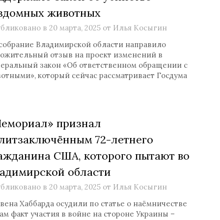
здомных животных
бликовано в
20 марта, 2025
от
Илья Косыгин
собрание Владимирской области направило
ожительный отзыв на проект изменений в
еральный закон «Об ответственном обращении с
отными», который сейчас рассматривает Госдума
емориал» признал
литзаключённым 72-летнего
ажданина США, которого пытают во
адимирской области
бликовано в
20 марта, 2025
от
Илья Косыгин
вена Хаббарда осудили по статье о наёмничестве
сам факт участия в войне на стороне Украины –