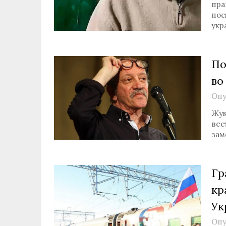
пра
пос
укр
По
во
Опу
Жук
вес
зам
Гр
кр
Ук
Опу