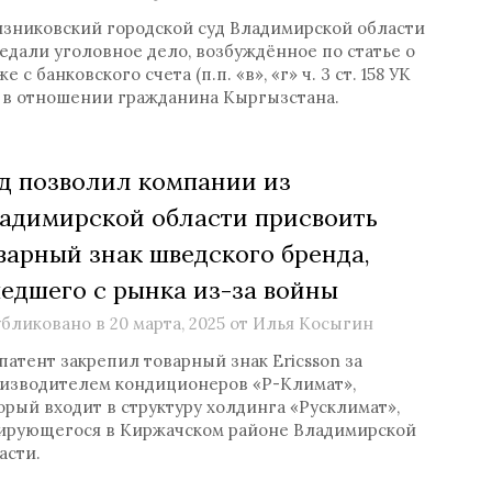
язниковский городской суд Владимирской области
едали уголовное дело, возбуждённое по статье о
е с банковского счета (п.п. «в», «г» ч. 3 ст. 158 УК
 в отношении гражданина Кыргызстана.
д позволил компании из
адимирской области присвоить
варный знак шведского бренда,
едшего с рынка из-за войны
бликовано в
20 марта, 2025
от
Илья Косыгин
патент закрепил товарный знак Ericsson за
изводителем кондиционеров «Р-Климат»,
орый входит в структуру холдинга «Русклимат»,
ирующегося в Киржачском районе Владимирской
асти.