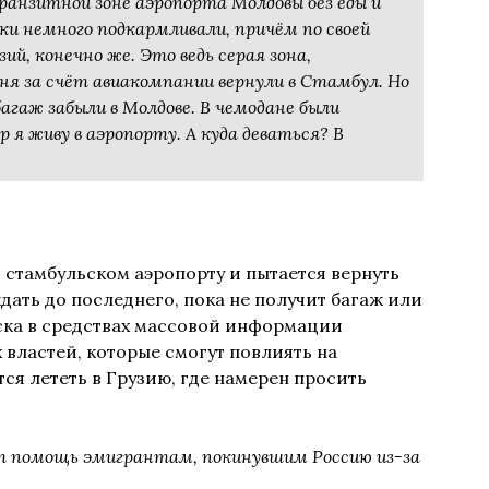
ранзитной зоне аэропорта Молдовы без еды и
и немного подкармливали, причём по своей
ий, конечно же. Это ведь серая зона,
ня за счёт авиакомпании вернули в Стамбул. Но
агаж забыли в Молдове. В чемодане были
р я живу в аэропорту. А куда деваться? В
 стамбульском аэропорту и пытается вернуть
ждать до последнего, пока не получит багаж или
аска в средствах массовой информации
властей, которые смогут повлиять на
ся лететь в Грузию, где намерен просить
ает помощь эмигрантам, покинувшим Россию из-за