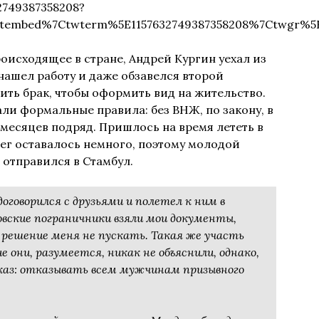
2749387358208?
tembed%7Ctwterm%5E1157632749387358208%7Ctwgr%5
роисходящее в стране, Андрей Кургин уехал из
нашел работу и даже обзавелся второй
ить брак, чтобы оформить вид на жительство.
ли формальные правила: без ВНЖ, по закону, в
 месяцев подряд. Пришлось на время лететь в
нег оставалось немного, поэтому молодой
 отправился в Стамбул.
договорился с друзьями и полетел к ним в
вские пограничники взяли мои документы,
 решение меня не пускать. Такая же участь
 они, разумеется, никак не объяснили, однако,
иказ: отказывать всем мужчинам призывного