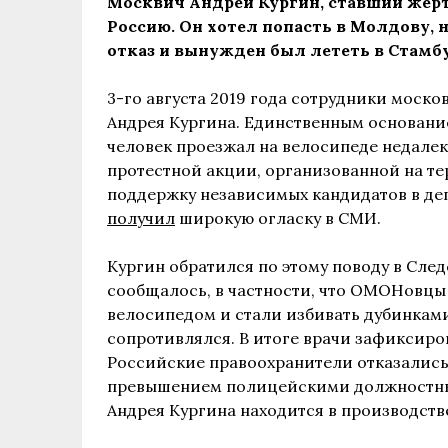
Москвич Андрей Кургин, ставший жер
Россию. Он хотел попасть в Молдову, н
отказ и вынужден был лететь в Стамбу
3-го августа 2019 года сотрудники моск
Андрея Кургина. Единственным основани
человек проезжал на велосипеде недале
протестной акции, организованной на т
поддержку независимых кандидатов в де
получил
широкую огласку в СМИ.
Кургин обратился по этому поводу в Сле
сообщалось, в частности, что ОМОНовцы 
велосипедом и стали избивать дубинками,
сопротивлялся. В итоге врачи зафиксиро
Российские правоохранители отказались 
превышением полицейскими должностных
Андрея Кургина находится в производств