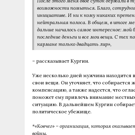
После этого меня двое суток держали в т
возможности помыться. Благо, сотрудник
инициативе. И ни к кому никаких претенз
нейтральная полоса. В общем, в итоге ме
дальше началось самое интересное: мой б
последние деньги и все мои вещи. С тех по
кармане только двадцать лир»,
– рассказывает Кургин.
Уже несколько дней мужчина находится в
свои вещи. Он уточняет, что собирается 
компенсацию, а также надеется, что огл
поможет ему привлечь внимание местных 
ситуацию. В дальнейшем Кургин собирает
политическое убежище.
*«Ковчег» – организация, которая оказыв
войны.