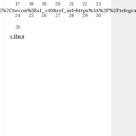
17
18
19
20
21
22
23
E%7Ctwcon%5Es1_c10&ref_url=https%3A%2F%2Ftelegr
24
25
26
27
28
29
30
31
« Июл