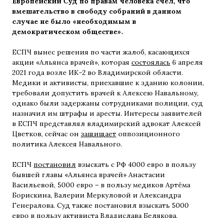
Европейский Суд по правам человека счёл, что
вмешательство в свободу собраний в данном
случае не было «необходимым в
демократическом обществе».
ЕСПЧ вынес решения по части жалоб, касающихся
акции «Альянса врачей», которая
состоялась
6 апреля
2021 года возле ИК-2 во Владимирской области.
Медики и активисты, приехавшие к зданию колонии,
требовали допустить врачей к Алексею Навальному,
однако были задержаны сотрудниками полиции, суд
назначил им штрафы и аресты. Интересы заявителей
в ЕСПЧ представлял владимирский адвокат Алексей
Цветков, сейчас он
защищает
оппозиционного
политика Алексея Навального.
ЕСПЧ
постановил
взыскать с РФ 4000 евро в пользу
бывшей главы «Альянса врачей» Анастасии
Васильевой, 5000 евро – в пользу медиков Артёма
Борискина, Валерии Меркуловой и Александра
Генералова. Суд также постановил взыскать 5000
евро в пользу активиста Владислава Белякова,