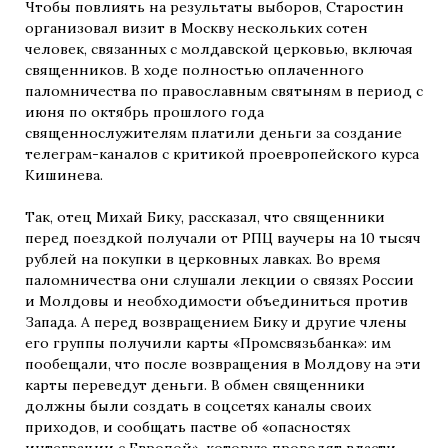
Чтобы повлиять на результаты выборов, Старостин
организовал визит в Москву нескольких сотен
человек, связанных с молдавской церковью, включая
священников. В ходе полностью оплаченного
паломничества по православным святыням в период с
июня по октябрь прошлого года
священнослужителям платили деньги за создание
телеграм-каналов с критикой проевропейского курса
Кишинева.
Так, отец Михай Бику, рассказал, что священники
перед поездкой получали от РПЦ ваучеры на 10 тысяч
рублей на покупки в церковных лавках. Во время
паломничества они слушали лекции о связях России
и Молдовы и необходимости объединиться против
Запада. А перед возвращением Бику и другие члены
его группы получили карты «Промсвязьбанка»: им
пообещали, что после возвращения в Молдову на эти
карты переведут деньги. В обмен священники
должны были создать в соцсетях каналы своих
приходов, и сообщать пастве об «опасностях
интеграции с Европой», которую проводят власти.