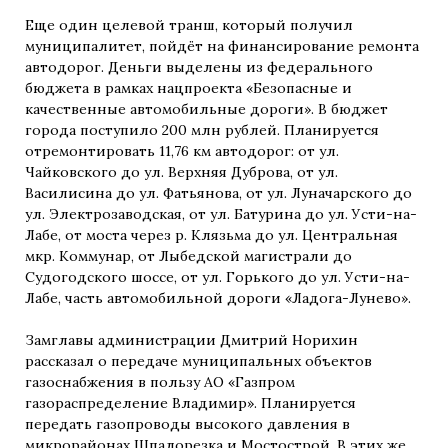
Еще один целевой транш, который получил
муниципалитет, пойдёт на финансирование ремонта
автодорог. Деньги выделены из федерального
бюджета в рамках нацпроекта «Безопасные и
качественные автомобильные дороги». В бюджет
города поступило 200 млн рублей. Планируется
отремонтировать 11,76 км автодорог: от ул.
Чайковского до ул. Верхняя Дуброва, от ул.
Василисина до ул. Фатьянова, от ул. Луначарского до
ул. Электрозаводская, от ул. Батурина до ул. Усти-на-
Лабе, от моста через р. Клязьма до ул. Центральная
мкр. Коммунар, от Лыбедской магистрали до
Судогодского шоссе, от ул. Горького до ул. Усти-на-
Лабе, часть автомобильной дороги «Ладога-Лунево».
Замглавы администрации Дмитрий Норихин
рассказал о передаче муниципальных объектов
газоснабжения в пользу АО «Газпром
газораспределение Владимир». Планируется
передать газопроводы высокого давления в
микрорайонах Шпалорезка и Мостострой. В этих же