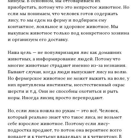
минусы. В основном, мы отговариваем их
приобретать, потому что это непростое животное. Но
если мы понимаем, что человек готов содержать
лису, то мы едем на ферму и подбираем ему
контактное, лояльное и здоровое животное. Мы
выкупаем животное только под конкретного хозяина
и организуем его доставку.
Наша цель — не популяризация лис как домашних
животных, а информирование людей. Потому что
многие животные страдают именно из-за незнания.
Бывают случаи, когда люди выпускают лису на волю.
Но фермерское животное не может выжить на воле, у
них притуплены инстинкты, неестественный окрас
шерсти и т.д. Они не способны охотиться и рыть
норы. Иногда лисиц просто перепродают.
Но, если лиса пошла по рукам — это всё. Человек,
который реально знает что такое лиса, не возьмет
себе взрослое животное. Поэтому если лису-
подростка продают, то потом она вероятнее всего
попадет и к третьему владельцу, и к четвертому. В