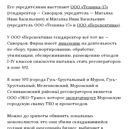
Его учредителями выступают
ООО «Техника-17»
(гендиректор — Скворцов, учредитель — Мигалка
Иван Васильевич) и Мигалка Иван Васильевич
(учредитель ООО «Техника-17» и
ООО «Перспектива»
).
У ООО «Перспектива» гендиректор всё тот же —
Скворцов. Фирма имеет
лицензию
на деятельность
по сбору, транспортированию, обработке,
утилизации, обезвреживанию, размещению отходов
I-IV классов опасности пыталась стать регоператором
в зоне №2.
В зоне №3 (города Гусь-Хрустальный и Муром, Гусь-
Хрустальный, Меленковский, Муромский и
Селивановский районы) регоператором является
ООО «ЭКО-Транс», которое
эксплуатирует
Муромскую
городскую свалку ТБО и промотходов.
Можно до хрипоты обвинять зональных
монополистов, что они убили складывавшийся
годами иной «мусорный» бизнес, выбирают в