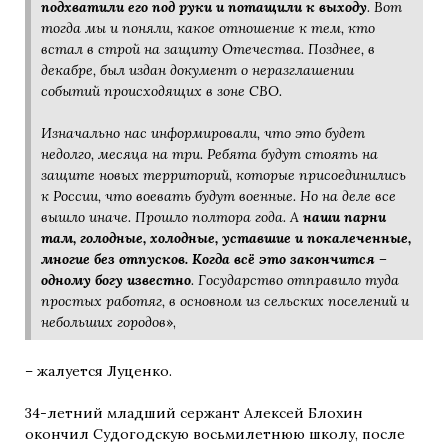
подхватили его под руки и потащили к выходу
. Вот
тогда мы и поняли, какое отношение к тем, кто
встал в строй на защиту Отечества. Позднее, в
декабре, был издан документ о неразглашении
событий происходящих в зоне СВО.
Изначально нас информировали, что это будет
недолго, месяца на три. Ребята будут стоять на
защите новых территорий, которые присоединились
к России, что воевать будут военные. Но на деле все
вышло иначе. Прошло полтора года. А
наши парни
там, голодные, холодные, уставшие и покалеченные,
многие без отпусков. Когда всё это закончится –
одному богу известно
. Государство отправило туда
простых работяг, в основном из сельских поселений и
небольших городов
»,
– жалуется Луценко.
34-летний младший сержант Алексей Блохин
окончил Судогодскую восьмилетнюю школу, после