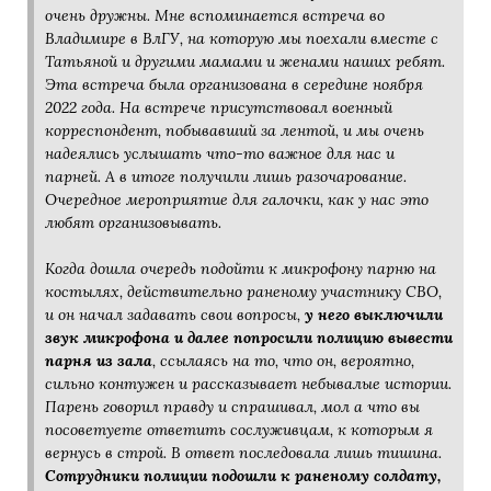
очень дружны. Мне вспоминается встреча во
Владимире в ВлГУ, на которую мы поехали вместе с
Татьяной и другими мамами и женами наших ребят.
Эта встреча была организована в середине ноября
2022 года. На встрече присутствовал военный
корреспондент, побывавший за лентой, и мы очень
надеялись услышать что-то важное для нас и
парней. А в итоге получили лишь разочарование.
Очередное мероприятие для галочки, как у нас это
любят организовывать.
Когда дошла очередь подойти к микрофону парню на
костылях, действительно раненому участнику СВО,
и он начал задавать свои вопросы,
у него выключили
звук микрофона и далее попросили полицию вывести
парня из зала
, ссылаясь на то, что он, вероятно,
сильно контужен и рассказывает небывалые истории.
Парень говорил правду и спрашивал, мол а что вы
посоветуете ответить сослуживцам, к которым я
вернусь в строй. В ответ последовала лишь тишина.
Сотрудники полиции подошли к раненому солдату,