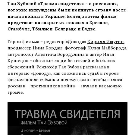
Таи Зубовой «Травма свидетеля» – о россиянах,
которые вынуждены были покинуть страну после
начала войны в Украине. Вслед за этим фильм
представят на закрытых показах в Ереване,
Стамбуле, Тбилиси, Белграде и Будве.
Герои фильма – редактор «Довода»
Кирилл Ишутин
,
продюссер
Инна Кордаш
, фотограф
Юлия Майборода
,
антрополог Алевтина Бородулина и актёр Илья
Кузнецов – обычные люди без связей и больших
сбережений. Режиссёр Тая Зубова рассказала в
интервью «Доводу», как сложились судьбы героев
фильма после съёмок и почему важно, чтобы голоса
россиян – противников войны – звучали как можно
громче.