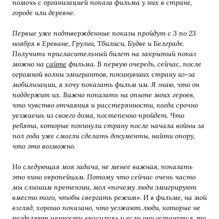
помочь с организацией показа фильма у них в стране,
городе или деревне.
Первые уже подтвержденные показы пройдут с 3 по 23
ноября в Ереване, Грузии, Тбилиси, Будве и Белграде.
Получить пригласительный билет на закрытый показ
можно на
сайте
фильма. В первую очередь, сейчас, после
огромной волны эмигрантов, покинувших страну из-за
мобилизации, я хочу показать фильм им. Я знаю, что он
поддержит их. Важно показать на опыте моих героев,
что чувство отчаяния и расстерянности, когда срочно
уезжаешь из своего дома, постепенно пройдет. Что
ребята, которые покинули страну после начала войны за
пол года уже смогли сделать документы, найти опору,
что это возможно.
Но следующая моя задача, не менее важная, показать
это кино европейцам. Потому что сейчас очень часто
мы слышим претензии, мол «почему люди эмигрируют
вместо того, чтобы свергать режим». И в фильме, на мой
взгляд, хорошо показано, что уезжают люди, которые не
разделяют ценности «насилия» и если они останутся, то