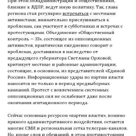
При этом обладминистрация и общественники,
близкие к ЛДПР, ведут иную политику. Так, глава
региона стал регулярно
встречаться
с местными
активистами, внимательно прислушиваться к
проблемам, сам участвует в субботниках и встречах с
протестующими. Объединение «Общественный
контроль — 33», состоящее из оппозиционных
активистов, практически ежедневно говорит о
проблемах, доставшихся в наследство от
предыдущего губернатора Светланы Орловой,
критикует местные и районные администрации,
состоящие, в основном, из представителей «Единой
России». Информационные удары по партии власти
наносятся не только в период предвыборных
кампаний. Протест с вовлечением системных
оппозиционных сил не ослабевает даже после
окончания агитационного периода.
Сейчас основным ресурсом «партии власти», помимо
прямого административного воздействия, остаются
многие СМИ и региональная сетка телеграм-каналов.
Но, кроме слов и обещаний, в этом противостоянии