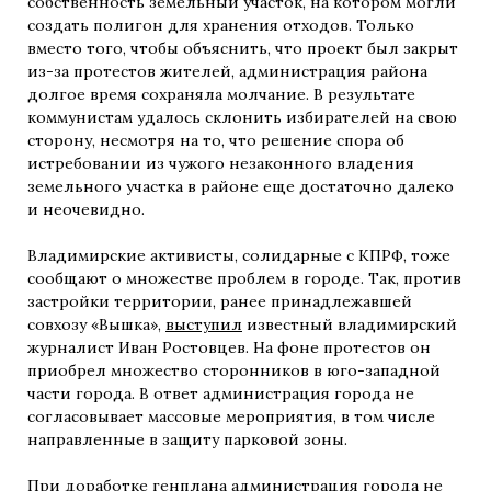
собственность земельный участок, на котором могли
создать полигон для хранения отходов. Только
вместо того, чтобы объяснить, что проект был закрыт
из-за протестов жителей, администрация района
долгое время сохраняла молчание. В результате
коммунистам удалось склонить избирателей на свою
сторону, несмотря на то, что решение спора об
истребовании из чужого незаконного владения
земельного участка в районе еще достаточно далеко
и неочевидно.
Владимирские активисты, солидарные с КПРФ, тоже
сообщают о множестве проблем в городе. Так, против
застройки территории, ранее принадлежавшей
совхозу «Вышка»,
выступил
известный владимирский
журналист Иван Ростовцев. На фоне протестов он
приобрел множество сторонников в юго-западной
части города. В ответ администрация города не
согласовывает массовые мероприятия, в том числе
направленные в защиту парковой зоны.
При
доработке
генплана администрация города не