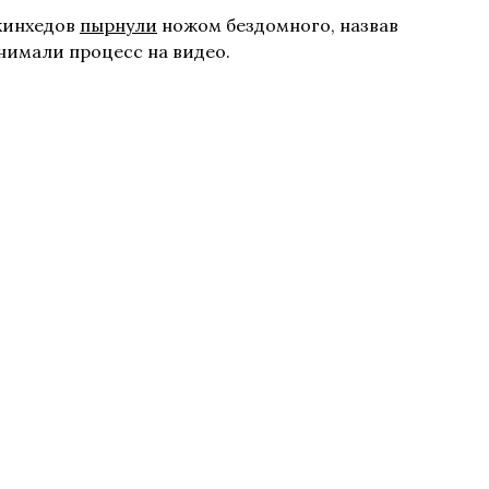
скинхедов
пырнули
ножом бездомного, назвав
снимали процесс на видео.