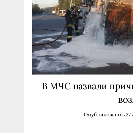
В МЧС назвали причи
воз
Опубликовано в
27