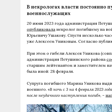
В некрологах власти постоянно 
военнослужащих
20 июня 2023 года администрация Петуш
опубликовала
некролог погибшему на во
Юрьевичу Ушакову. Спустя несколько час
уже Алексеем Униковым. Согласно публик
При этом о гибели Алексея Уникова (совп
администрация Петушинского района
со
старшим лейтенантом и заместителем нач
была иной: 28 февраля.
Супруга погибшего Марина Уникова выдв
военного. «
В ночь с 3 на 4 февраля 2023 го
после неудачного наступления погиб
», –
на