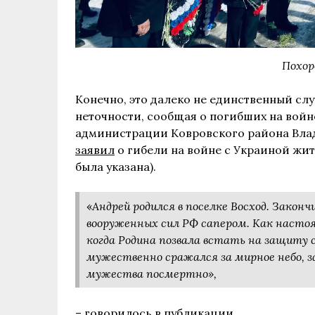
Похор
Конечно, это далеко не единственный слу
неточности, сообщая о погибших на войне.
администрации Ковровского района Вла
заявил
о гибели на войне с Украиной жит
была указана).
«
Андрей родился в поселке Восход. Закон
вооруженных сил РФ сапером. Как насто
когда Родина позвала встать на защиту 
мужественно сражался за мирное небо, з
мужества посмертно»,
– говорилось в публикации.