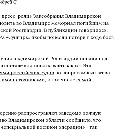
ндрей С.
на пресс-релиз Заксобрания Владимирской
ановить во Владимире мемориал погибшим на
ской Росгвардии. В публикации говорилось,
а «Сунгирь» якобы понесли потери в ходе боев
ления владимирской Росгвардии попали под
в составе колонны на «автозаках». Эта
ями российских судов
по вопросам выплат за
гими источниками
, в том числе
самой
амеренно распространяют заведомо ложную
ство Владимирской области
сообщило
, что
 «специальной военной операции» – так