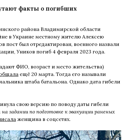
путают факты о погибших
инского района Владимирской области
йне в Украине местному жителю Алексею
ов пост был отредактирован, военного назвали
ации, Уников погиб 4 февраля 2023 года.
адают ФИО, возраст и место жительства)
общала
ещё 20 марта. Тогда его называли
альника штаба батальона. Однако дата гибели
инула свою версию по поводу даты гибели
да на задании по подготовке к эвакуации раненых
писала
женщина в соцсетях.