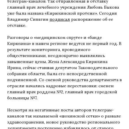
телеграм-каналов. Так отправленная в отставку
главный врач лечебного учреждения Любовь Быкова
уже была названа «Кирюхинской протеже». Сегодня
Владимир Сипягин
подписал
распоряжение об ее
отставке.
Разговоры о «медицинском спруте» и «банде
Кирюхина» в нашем регионе ведутся не первый год. В
результате мониторинга, проводимого
общественниками, неоднократно выявлялись
завышенные цены. Жена Александра Кирюхина
Ирина, сейчас ставшая депутатом Законодательного
собрания области, была его непосредственной
подчиненной. Со сменой руководства департамента в
отрасли начались кадровые перестановки: сменен
главный врач роддома №2, главный врач городской
больницы №7.
Несмотря на негативные посты авторов телеграм-
каналов так называемой «шохинской сетки» о развале
здравоохранения, новое руководство регионального
департамента постепенно избавлялось от старого