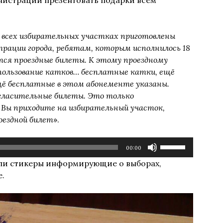
вверх/
вниз,
чтобы
на всех избирательных участках приготовлены
увеличить
рации города, ребятам, которым исполнилось 18
или
ются проездные билеты. К этому проездному
уменьшить
пользование катков… бесплатные катки, ещё
громкость.
щё бесплатные в этом абонементе указаны.
гласительные билеты. Это только
 Вы приходите на избирательный участок,
оездной билет
».
Используйте
00:00
клавиши
али стикеры информирующие о выборах,
вверх/
е.
вниз,
чтобы
увеличить
или