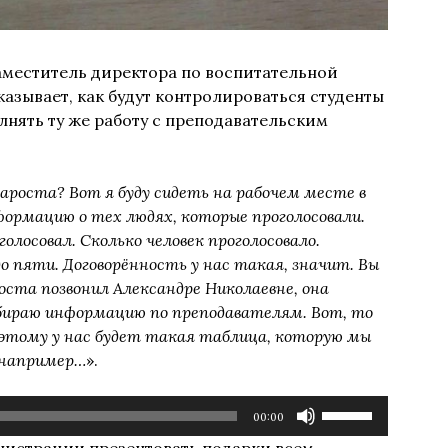
 заместитель директора по воспитательной
азывает, как будут контролироваться студенты
олнять ту же работу с преподавательским
ароста? Вот я буду сидеть на рабочем месте в
ормацию о тех людях, которые проголосовали.
олосовал. Сколько человек проголосовало.
 пяти. Договорённость у нас такая, значит. Вы
оста позвонил Александре Николаевне, она
бираю информацию по преподавателям. Вот, то
оэтому у нас будет такая таблица, которую мы
, например…
».
Используйте
00:00
клавиши
нистрации презентовать подарки всем