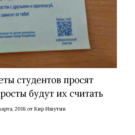
еты студентов просят
аросты будут их считать
марта, 2018
от
Кир Ишутин