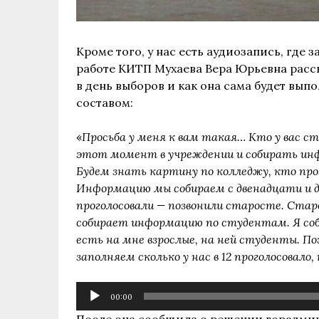
Кроме того, у нас есть аудиозапись, где
работе КИТП Мухаева Вера Юрьевна расск
в день выборов и как она сама будет вып
составом:
«
Просьба у меня к вам такая… Кто у вас ст
этот момент в учреждении и собирать инф
Будем знать картину по колледжу, кто прог
Информацию мы собираем с двенадцати и до
проголосовали — позвонили старосте. Стар
собирает информацию по студентам. Я со
есть на мне взрослые, на ней студенты. П
заполняем сколько у нас в 12 проголосовало
Аудиоплеер
00:00
После она сообщила о решении горадми