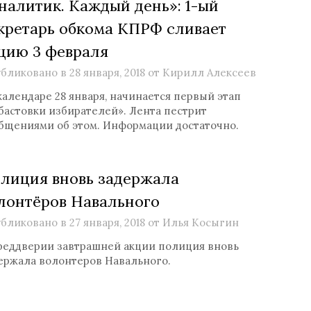
налитик. Каждый день»: 1-ый
кретарь обкома КПРФ сливает
цию 3 февраля
бликовано в
28 января, 2018
от
Кирилл Алексеев
календаре 28 января, начинается первый этап
бастовки избирателей». Лента пестрит
бщениями об этом. Информации достаточно.
лиция вновь задержала
лонтёров Навального
бликовано в
27 января, 2018
от
Илья Косыгин
реддверии завтрашней акции полиция вновь
ержала волонтеров Навального.