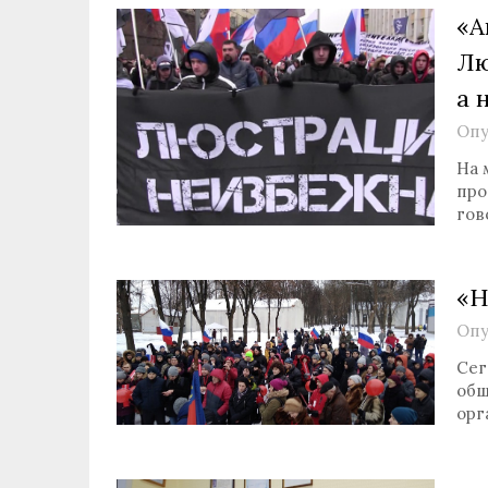
«А
Лю
а 
Опу
На 
про
гов
«Н
Опу
Сег
общ
орг