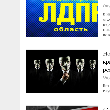
Опу
В н
отх
пер
ник
вож
Но
кр
ре
Опу
Бит
глу
«А