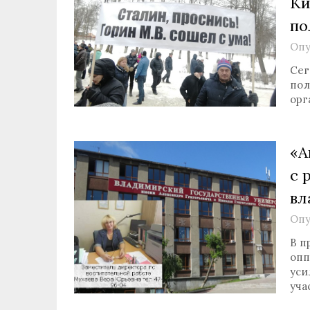
Ки
по
Опу
Сег
пол
орг
«А
с 
вл
Опу
В п
опп
уси
уча