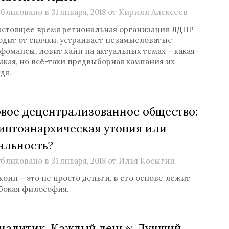
бликовано в
31 января, 2018
от
Кирилл Алексеев
астоящее время региональная организация ЛДПР
одит от спячки, устраивает незамысловатые
фомансы, ловит хайп на актуальных темах – какая-
акая, но всё-таки предвыборная кампания их
дя.
вое децентрализованное общество:
иптоанархическая утопия или
альность?
бликовано в
31 января, 2018
от
Илья Косыгин
коин – это не просто деньги, в его основе лежит
бокая философия.
налитик. Каждый день»: Лучший