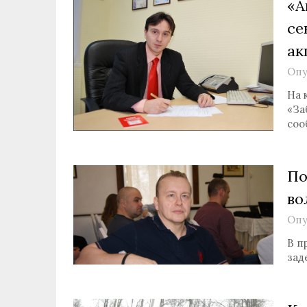
«А
се
ак
Опу
На 
«За
соо
По
во
Опу
В п
зад