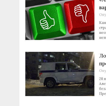
ва
Опу
Кам
стр
нео
неп
Ло
пр
Опу
28 
Але
без
Пре