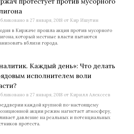
ржач протестует против мусорного
лигона
бликовано в
27 января, 2018
от
Кир Ишутин
одня в Киржаче прошла акция против мусорного
игона, который местные власти пытаются
анизовать вблизи города.
налитик. Каждый день»: Что делать
рядовым исполнителем воли
асти?
бликовано в
27 января, 2018
от
Кирилл Алексеев
реддверии каждой крупной по-настоящему
озиционной акции режим нагнетает атмосферу,
ливает давление на реальных и потенциальных
стников протеста.