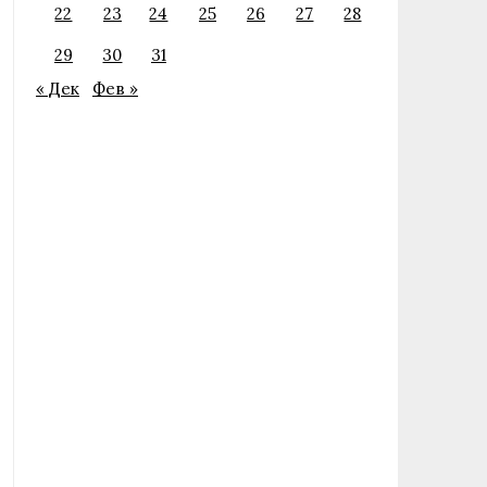
22
23
24
25
26
27
28
29
30
31
« Дек
Фев »