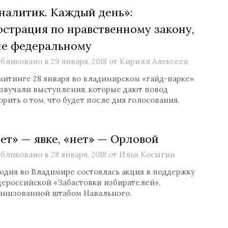
налитик. Каждый день»:
страция по нравственному закону,
не федеральному
бликовано в
29 января, 2018
от
Кирилл Алексеев
митинге 28 января во владимирском «гайд-парке»
звучали выступления, которые дают повод
орить о том, что будет после дня голосования.
ет» — явке, «нет» — Орловой
бликовано в
28 января, 2018
от
Илья Косыгин
одня во Владимире состоялась акция в поддержку
ероссийской «Забастовки избирателей»,
анизованной штабом Навального.